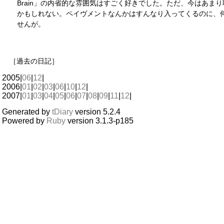
Brain」の内省的な雰囲気はすごく好きでした。ただ、今はあま
かもしれない。ペイヴメントなんかはすんなり入ってくるのに、
せんが。
［過去の日記］
2005|
06
|
12
|
2006|
01
|
02
|
03
|
06
|
10
|
12
|
2007|
01
|
03
|
04
|
05
|
06
|
07
|
08
|
09
|
11
|
12
|
Generated by
tDiary
version 5.2.4
Powered by
Ruby
version 3.1.3-p185