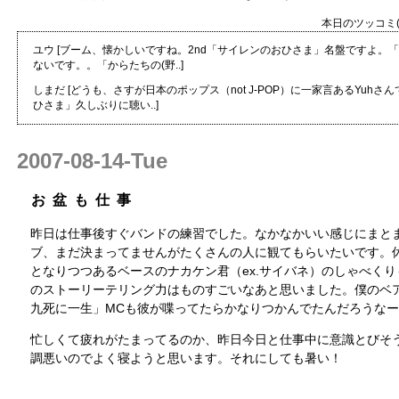
本日のツッコミ(全
ユウ
[ブーム、懐かしいですね。2nd「サイレンのおひさま」名盤ですよ。
ないです。。「からたちの(野..]
しまだ
[どうも、さすが日本のポップス（not J-POP）に一家言あるYuh
ひさま」久しぶりに聴い..]
2007-08-14-Tue
お盆も仕事
昨日は仕事後すぐバンドの練習でした。なかなかいい感じにまと
ブ、まだ決まってませんがたくさんの人に観てもらいたいです。
となりつつあるベースのナカケン君（ex.サイバネ）のしゃべく
のストーリーテリング力はものすごいなあと思いました。僕のベ
九死に一生」MCも彼が喋ってたらかなりつかんでたんだろうな
忙しくて疲れがたまってるのか、昨日今日と仕事中に意識とびそ
調悪いのでよく寝ようと思います。それにしても暑い！