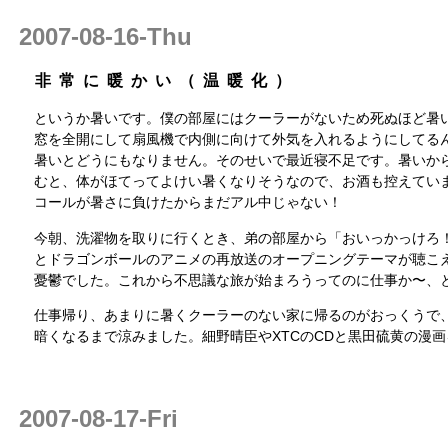
2007-08-16-Thu
非常に暖かい（温暖化）
というか暑いです。僕の部屋にはクーラーがないため死ぬほど暑
窓を全開にして扇風機で内側に向けて外気を入れるようにしてる
暑いとどうにもなりません。そのせいで最近寝不足です。暑いか
むと、体がほてってよけい暑くなりそうなので、お酒も控えてい
コールが暑さに負けたからまだアル中じゃない！
今朝、洗濯物を取りに行くとき、弟の部屋から「おいっかっけろ
とドラゴンボールのアニメの再放送のオープニングテーマが聴こ
憂鬱でした。これから不思議な旅が始まろうってのに仕事か〜、
仕事帰り、あまりに暑くクーラーのない家に帰るのがおっくうで
暗くなるまで涼みました。細野晴臣やXTCのCDと黒田硫黄の漫
2007-08-17-Fri