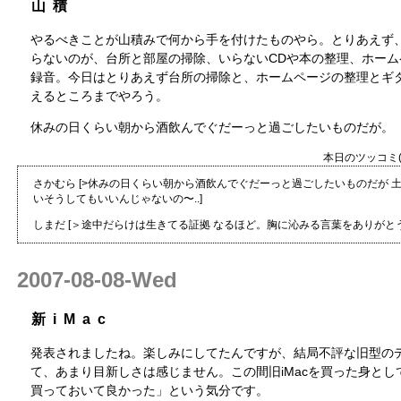
山積
やるべきことが山積みで何から手を付けたものやら。とりあえず
らないのが、台所と部屋の掃除、いらないCDや本の整理、ホーム
録音。今日はとりあえず台所の掃除と、ホームページの整理とギ
えるところまでやろう。
休みの日くらい朝から酒飲んでぐだーっと過ごしたいものだが。
本日のツッコミ(全
さかむら
[>休みの日くらい朝から酒飲んでぐだーっと過ごしたいものだが 
いそうしてもいいんじゃないの〜..]
しまだ
[＞途中だらけは生きてる証拠 なるほど。胸に沁みる言葉をありがとう
2007-08-08-Wed
新iMac
発表されましたね。楽しみにしてたんですが、結局不評な旧型の
て、あまり目新しさは感じません。この間旧iMacを買った身と
買っておいて良かった」という気分です。