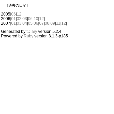
［過去の日記］
2005|
06
|
12
|
2006|
01
|
02
|
03
|
06
|
10
|
12
|
2007|
01
|
03
|
04
|
05
|
06
|
07
|
08
|
09
|
11
|
12
|
Generated by
tDiary
version 5.2.4
Powered by
Ruby
version 3.1.3-p185