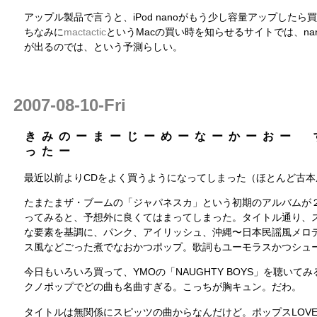
アップル製品で言うと、iPod nanoがもう少し容量アップした
ちなみに
mactactic
というMacの買い時を知らせるサイトでは、na
が出るのでは、という予測らしい。
2007-08-10-Fri
きみのーまーじーめーなーかーおー 
ったー
最近以前よりCDをよく買うようになってしまった（ほとんど古本
たまたまザ・ブームの「ジャパネスカ」という初期のアルバムが
ってみると、予想外に良くてはまってしまった。タイトル通り、
な要素を基調に、パンク、アイリッシュ、沖縄〜日本民謡風メロ
ス風などごった煮でなおかつポップ。歌詞もユーモラスかつシュ
今日もいろいろ買って、YMOの「NAUGHTY BOYS」を聴いて
クノポップでどの曲も名曲すぎる。こっちが胸キュン。だわ。
タイトルは無関係にスピッツの曲からなんだけど。ポップスLOV