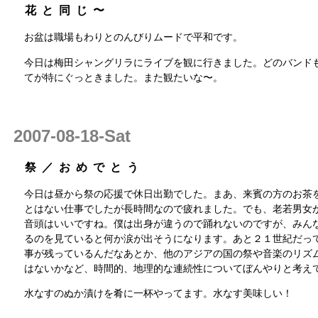
花と同じ〜
お盆は職場もわりとのんびりムードで平和です。
今日は梅田シャングリラにライブを観に行きました。どのバンド
てが特にぐっときました。また観たいな〜。
2007-08-18-Sat
祭／おめでとう
今日は昼から祭の応援で休日出勤でした。まあ、来賓の方のお茶
とはない仕事でしたが長時間なので疲れました。でも、老若男女
音頭はいいですね。僕は出身が違うので踊れないのですが、みん
るのを見ていると何か涙が出そうになります。あと２１世紀だっ
事が残っているんだなあとか、他のアジアの国の祭や音楽のリズ
はないかなど、時間的、地理的な連続性についてぼんやりと考え
水なすのぬか漬けを肴に一杯やってます。水なす美味しい！